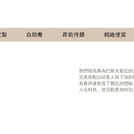
定製
自助餐
席前侍膳
​精緻便當
我們很高興為巴斯夫最近的
完美搭配以給客人留下深刻
有參與者創造了難忘的體驗
人化特色，使活動更加特別