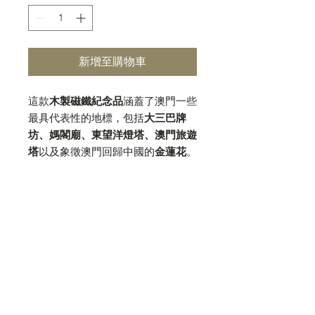
新增至購物車
這款
木製磁鐵紀念品
涵蓋了澳門一些
最具代表性的地標，包括
大三巴牌
坊、媽閣廟、東望洋燈塔、澳門旅遊
塔
以及象徵澳門回歸中國的
金蓮花
。