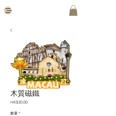
木質磁鐵
價
HK$30.00
格
數量
*